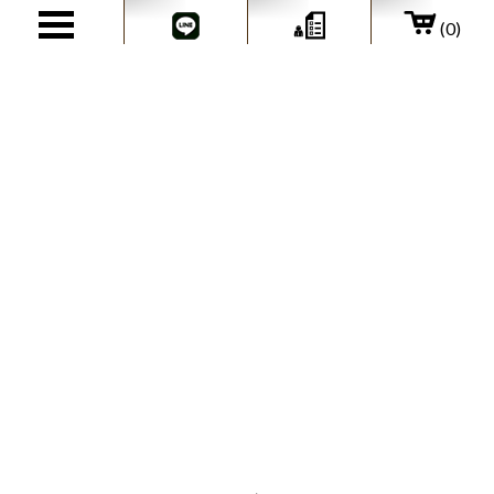
(0)
@charset "utf-8";