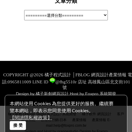
文章分類
COPYRIGHT @2026 橘子程式設計 │FBLOG 網頁設計產業情報 電
話:0965811009
LINE ID
@fbg5510r
店址 高雄鳳山區北文街101
號
Design by 橘子新創網頁設計
Host by Foxpro 系統開發
本網站使用 Cookies 為您提供更好的服務。繼續瀏
覽本網站，即表示您同意使用 Cookies。
│
│
橘子新創 Orange Studio 程式設計‧系統開發
橘子軟件
網頁設計
客戶
【閱讀隱私權政策】
│
│
│
商情系統
部落格行銷‧日本
產業情報
產業情報
E-
接 受
mail:help@foxpro.com.tw
System and Host by orangestudio
Design by Foxpro