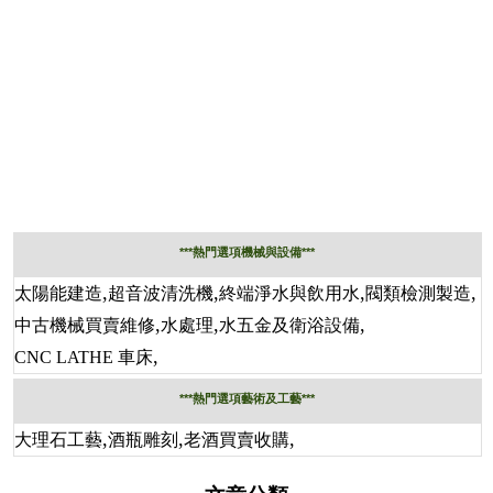
***熱門選項機械與設備***
,
,
,
,
太陽能建造
超音波清洗機
終端淨水與飲用水
閥類檢測製造
,
,
,
中古機械買賣維修
水處理
水五金及衛浴設備
,
CNC LATHE 車床
***熱門選項藝術及工藝***
,
,
,
大理石工藝
酒瓶雕刻
老酒買賣收購