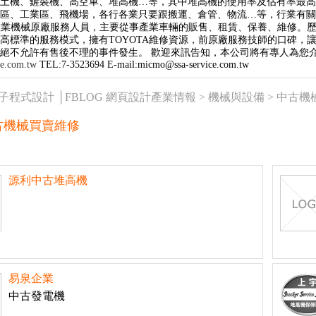
推土機、鏟裝機、高空車、堆高機…等，其中堆高機的使用率及佔有率最
區、工業區、飛機場，各行各業只要跟搬運、倉管、物流…等，行業有關者
田產業機械原廠服務人員，主要從事產業車輛的販售、租賃、保養、維修。歷經
高標準的服務模式，擁有TOYOTA維修資源，前原廠服務技師的口碑，
絕不允許有售後不理的事件發生。 歡迎來訊告知，本公司將有專人為您
ce.com.tw
TEL:7-3523694 E-mail:micmo@ssa-service.com.tw
橘子程式設計 │FBLOG 網頁設計產業情報 >
機械與設備
>
中古機
古機械買賣維修
源利中古堆高機
易泉企業
中古發電機