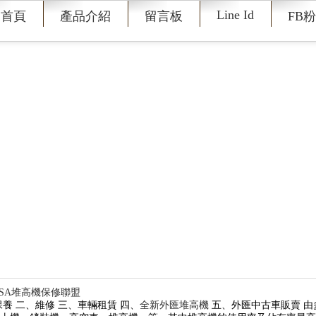
@charset "utf-8";
Line Id
回首頁
產品介紹
留言板
FB
SSA堆高機保修聯盟
養 二、維修 三、車輛租賃 四、
全新外匯堆高機
五、外匯中古車販賣 由