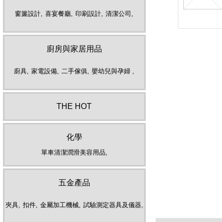
窗簾設計,
喜宴餐廳,
印刷設計,
清潔公司,
廚房與家居用品
廚具,
家電設備,
二手傢俱,
嬰幼兒與孕婦 ,
THE HOT
化學
單車清潔潤滑美容用品,
五金產品
夾具,
扣件,
金屬加工機械,
試驗測定器具及儀器,