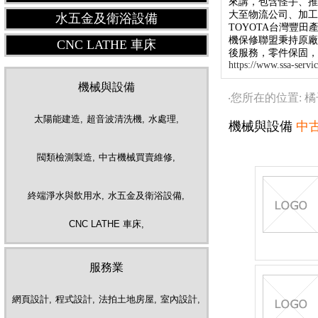
來講，包含怪手、
大至物流公司、加工
水五金及衛浴設備
TOYOTA台灣豐
機保修聯盟秉持原廠
CNC LATHE 車床
後服務，零件保固，
https://www.ssa-servi
機械與設備
‧您所在的位置: 
太陽能建造,
超音波清洗機,
水處理,
機械與設備
中
閥類檢測製造,
中古機械買賣維修,
終端淨水與飲用水,
水五金及衛浴設備,
CNC LATHE 車床,
服務業
網頁設計,
程式設計,
法拍土地房屋,
室內設計,