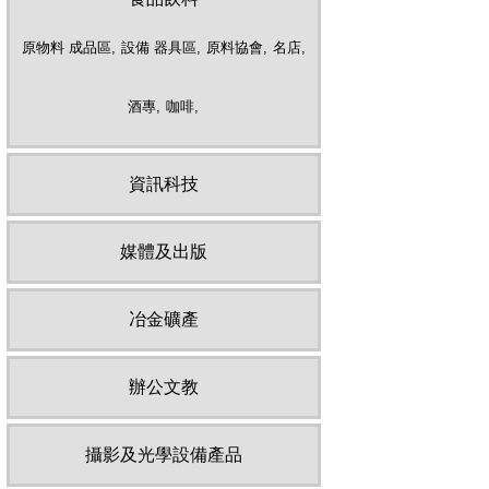
原物料 成品區,
設備 器具區,
原料協會,
名店,
酒專,
咖啡,
資訊科技
媒體及出版
冶金礦產
辦公文教
攝影及光學設備產品