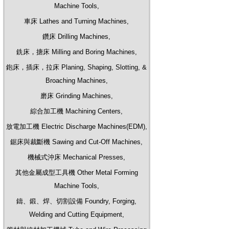
Machine Tools,
車床 Lathes and Turning Machines,
鑽床 Drilling Machines,
銑床，搪床 Milling and Boring Machines,
鉋床，插床，拉床 Planing, Shaping, Slotting, &
Broaching Machines,
磨床 Grinding Machines,
綜合加工機 Machining Centers,
放電加工機 Electric Discharge Machines(EDM),
鋸床與裁斷機 Sawing and Cut-Off Machines,
機械式沖床 Mechanical Presses,
其他金屬成型工具機 Other Metal Forming
Machine Tools,
鑄、鍛、焊、切割設備 Foundry, Forging,
Welding and Cutting Equipment,