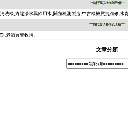
***熱門選項機械與設備***
,
,
,
,
波清洗機
終端淨水與飲用水
閥類檢測製造
中古機械買賣維修
水
***熱門選項藝術及工藝***
,
,
雕刻
老酒買賣收購
文章分類