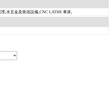
,
,
,
處理
水五金及衛浴設備
CNC LATHE 車床