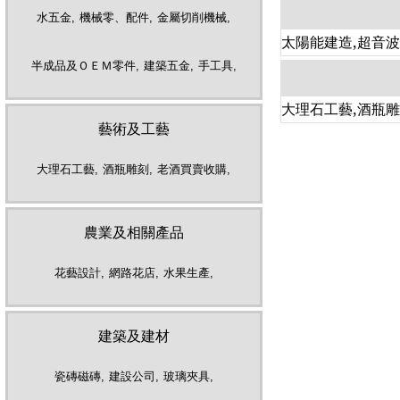
水五金,
機械零、配件,
金屬切削機械,
,
太陽能建造
超音
半成品及ＯＥＭ零件,
建築五金,
手工具,
,
大理石工藝
酒瓶
藝術及工藝
大理石工藝,
酒瓶雕刻,
老酒買賣收購,
農業及相關產品
花藝設計,
網路花店,
水果生產,
建築及建材
瓷磚磁磚,
建設公司,
玻璃夾具,