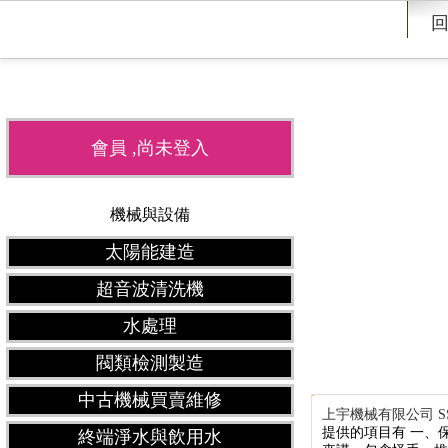
會員 ,尚未登入
機械與設備
太陽能建造
超音波清洗機
水處理
閥類檢測製造
中古機械買賣維修
廣告
上宇機械有限公司 
提供的項目有 一、保
終端淨水與飲用水