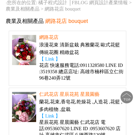
‧您所在的位置: 橘子程式設計 │FBLOG 網頁設計產業情報 >
農業及相關產品
>
網路花店 bouquet
農業及相關產品
網路花店 bouquet
網路花店
浪漫花束 清新盆栽 典雅蘭花 歐式花籃
傳統花圈 精緻盆花
【 Link 】
花店 快速服務電話:0911328580 LINE ID
:3519358 總店店址: 高雄市楠梓區立仁街
96巷240弄12號
仁武花店 星辰花苑 星晨園藝
蘭花,花束,香皂花,乾燥花 ,人造花 ,花籃 ,
多肉植物 ,盆栽
【 Link 】
星辰花苑 星晨園藝 仁武花店 電
話:0953607620 LINE ID :0953607620 店
址 高雄市仁武區八德西路520號