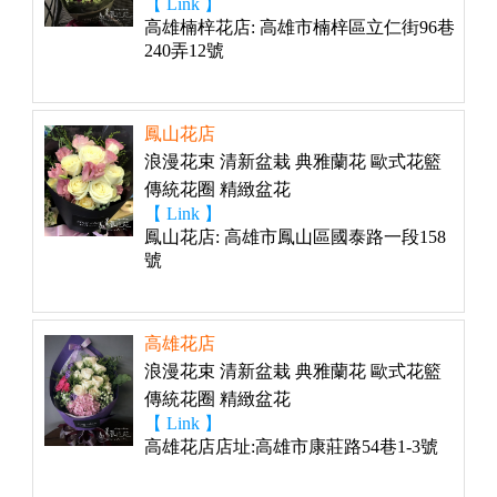
【 Link 】
高雄楠梓花店: 高雄市楠梓區立仁街96巷
240弄12號
鳳山花店
浪漫花束 清新盆栽 典雅蘭花 歐式花籃
傳統花圈 精緻盆花
【 Link 】
鳳山花店: 高雄市鳳山區國泰路一段158
號
高雄花店
浪漫花束 清新盆栽 典雅蘭花 歐式花籃
傳統花圈 精緻盆花
【 Link 】
高雄花店店址:高雄市康莊路54巷1-3號