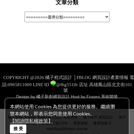
文章分類
COPYRIGHT @2026 橘子程式設計 │FBLOG 網頁設計產業情報 電
話:0965811009
LINE ID
@fbg5510r
店址 高雄鳳山區北文街101
號
Design by 橘子新創網頁設計
Host by Foxpro 系統開發
本網站使用 Cookies 為您提供更好的服務。繼續瀏
覽本網站，即表示您同意使用 Cookies。
│
│
橘子新創 Orange Studio 程式設計‧系統開發
橘子軟件
網頁設計
客戶
【閱讀隱私權政策】
│
│
│
商情系統
部落格行銷‧日本
產業情報
產業情報
E-
接 受
mail:help@foxpro.com.tw