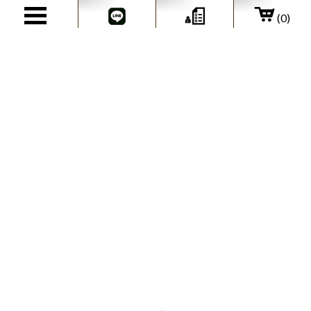
(0)
@charset "utf-8";