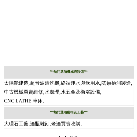
***熱門選項機械與設備***
,
,
,
,
太陽能建造
超音波清洗機
終端淨水與飲用水
閥類檢測製造
,
,
,
中古機械買賣維修
水處理
水五金及衛浴設備
,
CNC LATHE 車床
***熱門選項藝術及工藝***
,
,
,
大理石工藝
酒瓶雕刻
老酒買賣收購