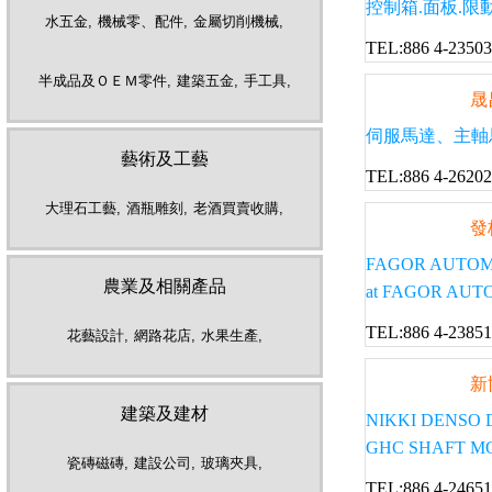
控制箱.面板.限
水五金,
機械零、配件,
金屬切削機械,
TEL:886 4-2350
半成品及ＯＥＭ零件,
建築五金,
手工具,
晟
伺服馬達、主軸
藝術及工藝
TEL:886 4-2620
大理石工藝,
酒瓶雕刻,
老酒買賣收購,
發
FAGOR AUTOMATION
農業及相關產品
at FAGOR AUTOMAT
TEL:886 4-2385
花藝設計,
網路花店,
水果生產,
新
建築及建材
NIKKI DEN
GHC SHAFT MOT
瓷磚磁磚,
建設公司,
玻璃夾具,
TEL:886 4-2465