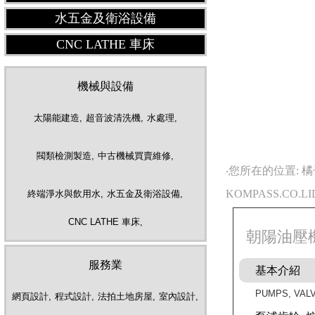
水五金及衛浴設備
CNC LATHE 車床
機械與設備
太陽能建造,
超音波清洗機,
水處理,
閥類檢測製造,
中古機械買賣維修,
‧您所在的位置: 
KOMPASS.CO.L
終端淨水與飲用水,
水五金及衛浴設備,
CNC LATHE 車床,
朝陽油壓機
服務業
基本介紹
PUMPS, VALV
網頁設計,
程式設計,
法拍土地房屋,
室內設計,