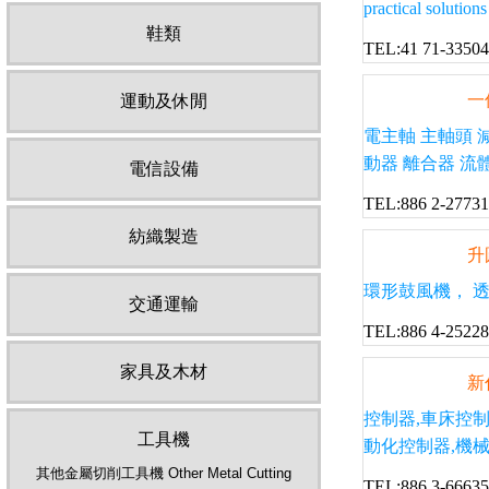
practical solution
鞋類
TEL:41 71-33504
一
運動及休閒
電主軸 主軸頭 
動器 離合器 流
電信設備
TEL:886 2-2773
紡織製造
升
環形鼓風機， 透浦式鼓風
交通運輸
TEL:886 4-2522
家具及木材
新
控制器,車床控制
工具機
動化控制器,機械
其他金屬切削工具機 Other Metal Cutting
TEL:886 3-6663