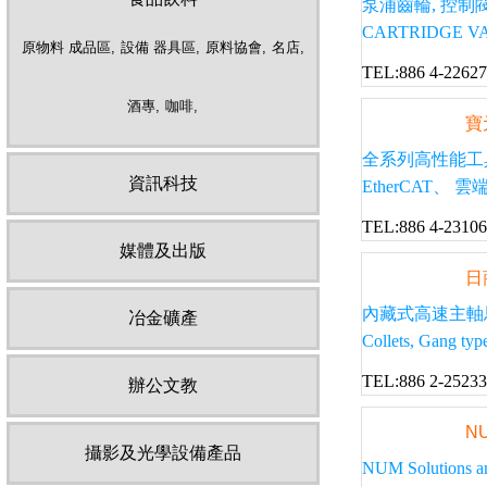
泵浦齒輪, 控制閥, 
CARTRIDGE VA
原物料 成品區,
設備 器具區,
原料協會,
名店,
TEL:886 4-2262
酒專,
咖啡,
寶
全系列高性能工
資訊科技
EtherCAT、 
TEL:886 4-2310
媒體及出版
日
內藏式高速主軸馬達, 
冶金礦產
Collets, Gang type
TEL:886 2-25233
辦公文教
N
攝影及光學設備產品
NUM Solutions and 