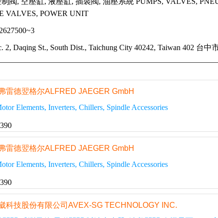
閥, 空壓缸, 液壓缸, 插裝閥, 油壓系統 PUMPS, VALVES, PNEUMA
E VALVES, POWER UNIT
22627500~3
ec. 2, Daqing St., South Dist., Taichung City 40242, Taiwan
弗雷德翌格尔ALFRED JAEGER GmbH
tor Elements, Inverters, Chillers, Spindle Accessories
2390
弗雷德翌格尔ALFRED JAEGER GmbH
tor Elements, Inverters, Chillers, Spindle Accessories
2390
崴科技股份有限公司AVEX-SG TECHNOLOGY INC.