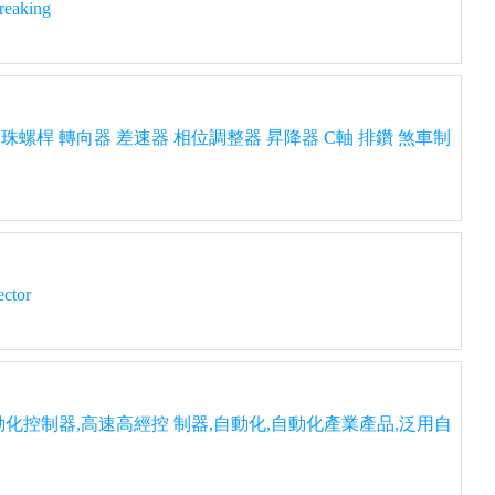
breaking
珠螺桿 轉向器 差速器 相位調整器 昇降器 C軸 排鑽 煞車制
tor
動化控制器,高速高經控 制器,自動化,自動化產業產品,泛用自