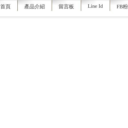
@charset "utf-8";
Line Id
回首頁
產品介紹
留言板
FB