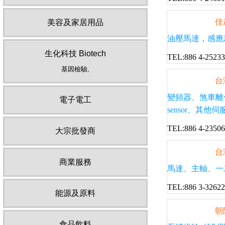
佳
美容及家居用品
油壓馬達，感應馬達，伺服馬
生化科技 Biotech
TEL:886 4-2523
基因檢驗,
台
變頻器、煞車離
電子電工
sensor、其
TEL:886 4-2350
大宗批發商
台
商業服務
馬達、主軸、一二軸旋轉搖擺
TEL:886 3-3262
能源及原料
朝
食品飲料