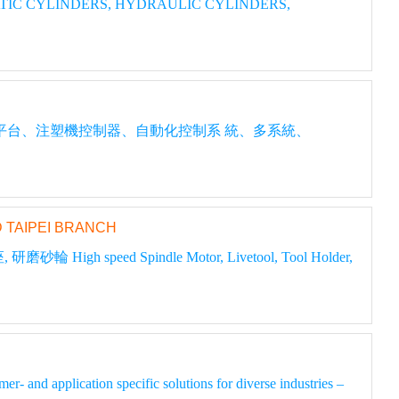
 CYLINDERS, HYDRAULIC CYLINDERS,
平台、注塑機控制器、自動化控制系 統、多系統、
AIPEI BRANCH
eed Spindle Motor, Livetool, Tool Holder,
- and application specific solutions for diverse industries –