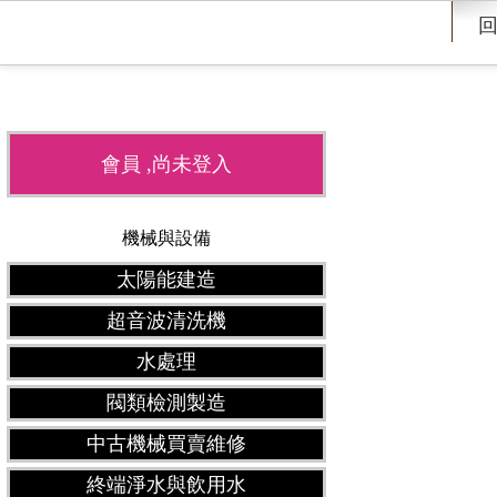
會員 ,尚未登入
機械與設備
太陽能建造
超音波清洗機
水處理
閥類檢測製造
中古機械買賣維修
終端淨水與飲用水