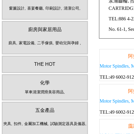
泵浦齒輪, 控制
CARTRIDG
窗簾設計,
喜宴餐廳,
印刷設計,
清潔公司,
TEL:886 4-
No. 61-1, S
廚房與家居用品
廚具,
家電設備,
二手傢俱,
嬰幼兒與孕婦 ,
阿
THE HOT
Motor Spindles, Mo
TEL:49 6002-91
化學
阿
單車清潔潤滑美容用品,
Motor Spindles, Mo
五金產品
TEL:49 6002-91
夾具,
扣件,
金屬加工機械,
試驗測定器具及儀器,
靄