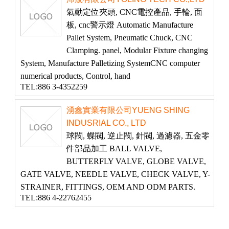
氣動定位夾頭, CNC電控產品, 手輪, 面
板, cnc警示燈 Automatic Manufacture
Pallet System, Pneumatic Chuck, CNC
Clamping. panel, Modular Fixture changing
System, Manufacture Palletizing SystemCNC computer
numerical products, Control, hand
TEL:886 3-4352259
湧鑫實業有限公司YUENG SHING
INDUSRIAL CO., LTD
球閥, 蝶閥, 逆止閥, 針閥, 過濾器, 五金零
件部品加工 BALL VALVE,
BUTTERFLY VALVE, GLOBE VALVE,
GATE VALVE, NEEDLE VALVE, CHECK VALVE, Y-
STRAINER, FITTINGS, OEM AND ODM PARTS.
TEL:886 4-22762455