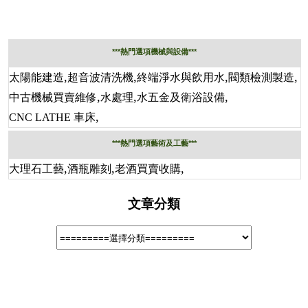
***熱門選項機械與設備***
,
,
,
,
太陽能建造
超音波清洗機
終端淨水與飲用水
閥類檢測製造
,
,
,
中古機械買賣維修
水處理
水五金及衛浴設備
,
CNC LATHE 車床
***熱門選項藝術及工藝***
,
,
,
大理石工藝
酒瓶雕刻
老酒買賣收購
文章分類