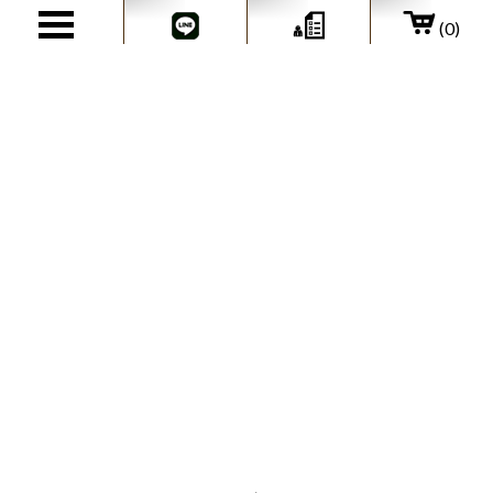
(0)
@charset "utf-8";